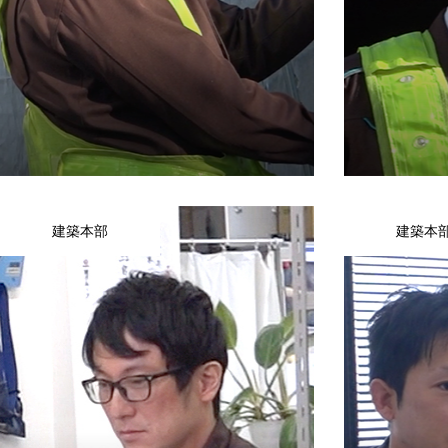
仕事について
求める人材
建築本部
建築本
STAFF VOICE
新卒採用
キャリア採用