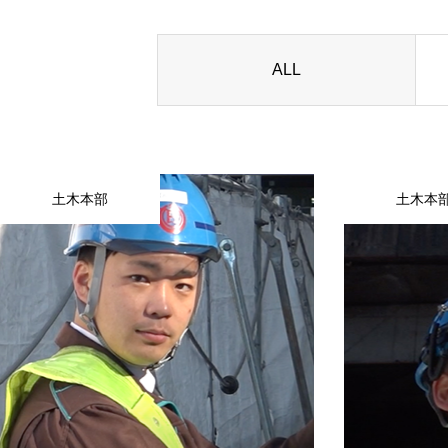
ALL
土木本部
土木本
ホーム
旭工建を知る