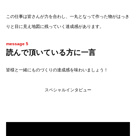
旭工建を知る
カンパニーサイトへ移動します
この仕事は皆さんが力を合わし、一丸となって作った物がはっき
仕事について
りと目に見え地図に残っていく達成感があります。
求める人材
message 5
読んで頂いている方に一言
STAFF VOICE
新卒採用
皆様と一緒にものづくりの達成感を味わいましょう！
キャリア採用
スペシャルインタビュー