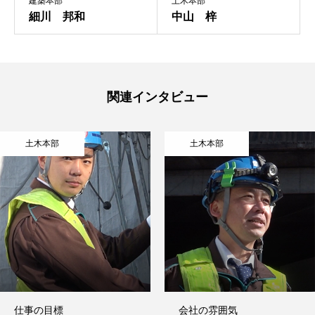
建築本部
土木本部
細川 邦和
中山 梓
関連インタビュー
土木本部
土木本部
仕事の目標
会社の雰囲気