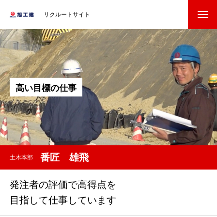
リクルートサイト
高
い
目
標
の
仕
事
番匠 雄飛
土木本部
発注者の評価で高得点を
目指して仕事しています