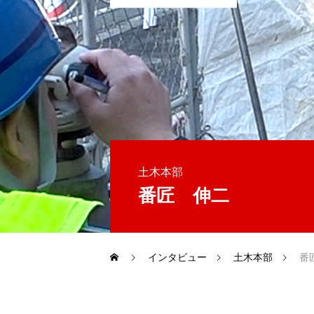
土木本部
番匠 伸二
インタビュー
土木本部
番