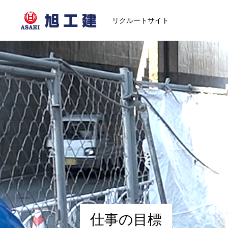
リクルートサイト
仕
事
の
目
標