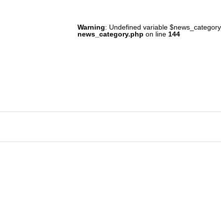
新卒採用
Warning
: Undefined variable $news_category_
news_category.php
on line
144
キャリア採用