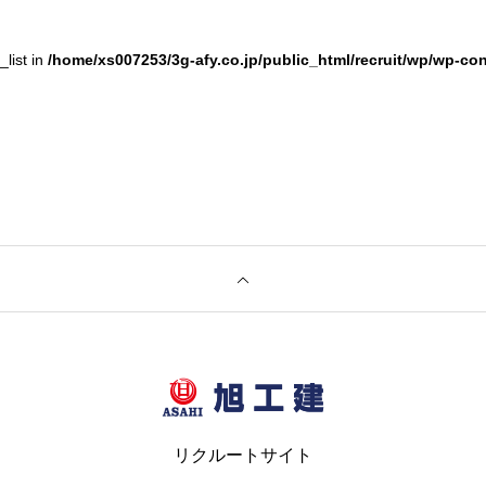
list in
/home/xs007253/3g-afy.co.jp/public_html/recruit/wp/wp-c
リクルートサイト